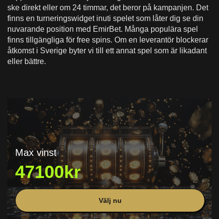
ske direkt eller om 24 timmar, det beror på kampanjen. Det
finns en turneringswidget inuti spelet som låter dig se din
nuvarande position med EmirBet. Många populära spel
finns tillgängliga för free spins. Om en leverantör blockerar
åtkomst i Sverige byter vi till ett annat spel som är likadant
eller bättre.
Max vinst
47100kr
Välj nu