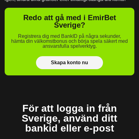
Redo att gå med i EmirBet
Sverige?
Registrera dig med BankID på några sekunder,
hämta din välkomstbonus och börja spela säkert med
ansvarsfulla spelverktyg.
Skapa konto nu
För att logga in från
Sverige, använd ditt
bankid eller e-post