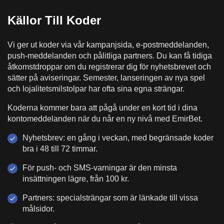
Källor Till Koder
Vi ger ut koder via vår kampanjsida, e-postmeddelanden,
push-meddelanden och pålitliga partners. Du kan få tidiga
åtkomstdroppar om du registrerar dig för nyhetsbrevet och
sätter på aviseringar. Semester, lanseringen av nya spel
och lojalitetsmilstolpar har ofta sina egna strängar.
Koderna kommer bara att pågå under en kort tid i dina
kontomeddelanden när du når en ny nivå med EmirBet.
Nyhetsbrev: en gång i veckan, med begränsade koder
bra i 48 till 72 timmar.
För push- och SMS-varningar är den minsta
insättningen lägre, från 100 kr.
Partners: specialsträngar som är länkade till vissa
målsidor.