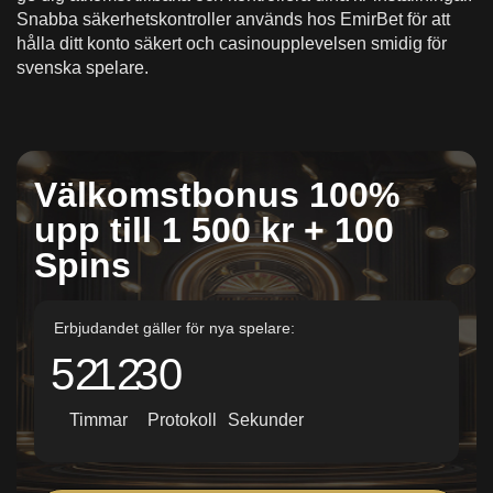
Snabba säkerhetskontroller används hos EmirBet för att
hålla ditt konto säkert och casinoupplevelsen smidig för
svenska spelare.
Välkomstbonus 100%
upp till 1 500 kr + 100
Spins
Erbjudandet gäller för nya spelare:
52
12
30
Timmar
Protokoll
Sekunder