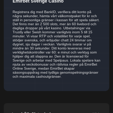
Emirbet Sverige Casino
Registrera dig med BankID, verifiera ditt konto på
några sekunder, hämta vårt välkomstpaket för kr och
ställ in personliga gränser i kassan för att spela säkert.
Det finns mer än 2 500 slots, mer än 60 livebord och
dagliga droppar på vårt kasino. Utbetalningar via
Trustly eller Swish kommer vanligtvis inom 5 till 15
minuter. Vi visar RTP och volatilitet för varje spel,
stödjer svenska, och erbjuder chatt 24 timmar om
dygnet, sju dagar i veckan. Vanligtvis svarar vi på
mindre än 30 sekunder. Ditt konto levereras med
verklighetskontroller var 60: e minut och verktyg som
hjälper dig att slappna av. Den är licensierad för
Sverige och arbetar med Spelpaus. Lokala spelare kan
njuta av veckobonusar och rättvisa regler på EmirBet
Online Sverige, medan EmirBet skapar
säsongsuppdrag med tydliga genomspelningsgränser
och maximala cashoutgränser.