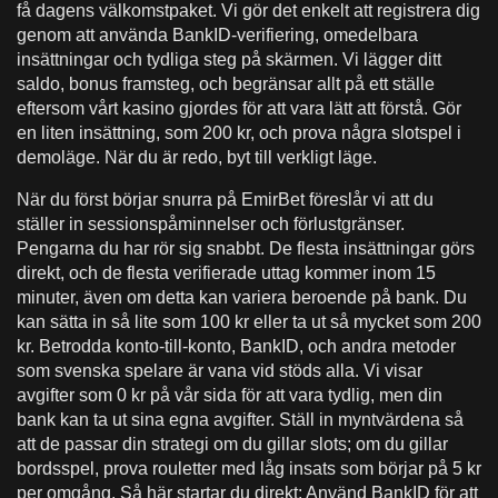
få dagens välkomstpaket. Vi gör det enkelt att registrera dig
genom att använda BankID-verifiering, omedelbara
insättningar och tydliga steg på skärmen. Vi lägger ditt
saldo, bonus framsteg, och begränsar allt på ett ställe
eftersom vårt kasino gjordes för att vara lätt att förstå. Gör
en liten insättning, som 200 kr, och prova några slotspel i
demoläge. När du är redo, byt till verkligt läge.
När du först börjar snurra på EmirBet föreslår vi att du
ställer in sessionspåminnelser och förlustgränser.
Pengarna du har rör sig snabbt. De flesta insättningar görs
direkt, och de flesta verifierade uttag kommer inom 15
minuter, även om detta kan variera beroende på bank. Du
kan sätta in så lite som 100 kr eller ta ut så mycket som 200
kr. Betrodda konto-till-konto, BankID, och andra metoder
som svenska spelare är vana vid stöds alla. Vi visar
avgifter som 0 kr på vår sida för att vara tydlig, men din
bank kan ta ut sina egna avgifter. Ställ in myntvärdena så
att de passar din strategi om du gillar slots; om du gillar
bordsspel, prova rouletter med låg insats som börjar på 5 kr
per omgång. Så här startar du direkt: Använd BankID för att