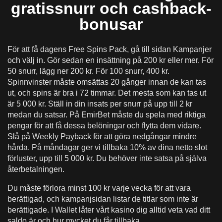
gratissnurr och cashback-
bonusar
För att få dagens Free Spins Pack, gå till sidan Kampanjer
och välj in. Gör sedan en insättning på 200 kr eller mer. För
50 snurr, lägg ner 200 kr. För 100 snurr, 400 kr.
Spinnvinster måste omsättas 20 gånger innan de kan tas
ut, och spins är bra i 72 timmar. Det mesta som kan tas ut
är 5 000 kr. Ställ in din insats per snurr på upp till 2 kr
medan du satsar. På EmirBet måste du spela med riktiga
pengar för att få dessa belöningar och flytta dem vidare.
Slå på Weekly Payback för att göra nedgångar mindre
hårda. På måndagar ger vi tillbaka 10% av dina netto slot
förluster, upp till 5 000 kr. Du behöver inte satsa på själva
återbetalningen.
Du måste förlora minst 100 kr varje vecka för att vara
berättigad, och kampanjsidan listar de titlar som inte är
berättigade. I Wallet låter vårt kasino dig alltid veta vad ditt
saldo är och hur mycket du får tillbaka.