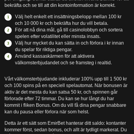
bekräfta och se till att din kontoinformation är korrekt.
Välj helt enkelt ett insättningsbelopp mellan 100 kr
och 10 000 kr och bekräfta hur du vill betala.
För att nå dina mål, gå till casinolobbyn och sortera
spelen efter volatilitet eller minsta insats.
Välj hur mycket du kan sätta in och förlora i kr innan
du spelar för riktiga pengar.
Använd kassaskärmen för att aktivera
välkomsterbjudandet och se framsteg i realtid.
Vårt välkomsterbjudande inkluderar 100% upp till 1 500 kr
och 100 spins på en speciell spelautomat. När bonusen är
aktiv är det mesta du kan satsa 50 kr, och spinnen går
förlorade efter 72 timmar. Du kan se hur långt du har
kommit i fliken Bonus. Om du vill få dina pengar snabbare
kan du pausa eller förlora när som helst.
Detta är ett sätt som EmirBet hanterar ditt saldo: kontanter
kommer först, sedan bonus, och allt är tydligt markerat. Du